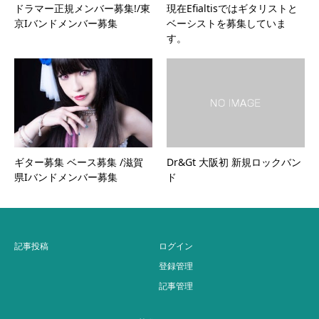
ドラマー正規メンバー募集!/東
現在Efialtisではギタリストと
京Ιバンドメンバー募集
ベーシストを募集していま
す。
ギター募集 ベース募集 /滋賀
Dr&Gt 大阪初 新規ロックバン
県Ιバンドメンバー募集
ド
記事投稿
ログイン
登録管理
記事管理