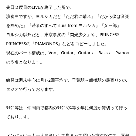
先日２度目のLIVEが終了した所で、
演奏曲ですが、ヨルシカだと『ただ君に晴れ』『だから僕は音楽
を辞めた』『若者のすべて suis from ヨルシカ』『又三郎』
ヨルシカ以外だと、東京事変の『閃光少女』や、PRINCESS
PRINCESSの『DIAMONDS』などをコピーしました。
現在のパート構成は、Vo♀、Guitar、Guitar♀、Bass♀、Piano♀
の５名となります。
練習は週末中心に月1-2回平均で、千葉駅～船橋駅の最寄りのス
タジオで行っております。
ﾗｲｳﾞ等は、仲間内で都内のﾗｲｳﾞﾊｳｽ等を年に何度か貸切って行っ
ております。
メンバ－は一人一人お逢いして集まって頂いた方達なので、素敵