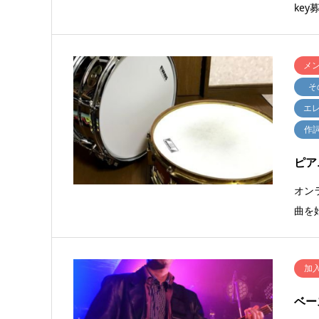
ke
メ
そ
エ
作
ピア
オン
曲を
加
ベー