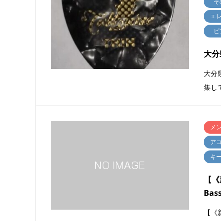
そ
エ
ピ
大分
大分
集し
メ
ア
キ
【《
Bas
【《