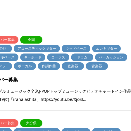
ンバー募集
全国
の他
アコースティックギター
ウッドベース
エレキギター
レキベース
キーボード
コーラス
ドラム
パーカッション
アノ
ボーカル
作詞作曲
弦楽器
管楽器
バー募集
プルミュージック全米J-POPトップミュージックビデオチャートイン作
9位)「iranaiashita」https://youtu.be/XjoSl…
ンバー募集
大分県