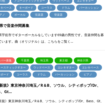
の他
アコースティックギター
ウッドベース
エレキギター
レキベース
キーボード
コーラス
ドラム
パーカッション
アノ
ボーカル
弦楽器
管楽器
県で音楽仲間募集
県宇佐市でギターボーカルをしています69歳の男性です。音楽仲間を募
ています。曲（オリジナル）は、こちらをご覧く…
ンバー募集
千葉県
埼玉県
東京都
神奈川県
コースティックギター
ウッドベース
エレキギター
エレキベース
ーボード
コーラス
ドラム
パーカッション
ピアノ
新規》東京神奈川埼玉／R＆B、ソウル、シティポップ/Dr、
s、Gt…
新規》東京神奈川埼玉／R＆B、ソウル、シティポップ/Dr、Bass、Gt、