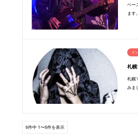
ベー
ます
メ
札幌
札幌
みま
6件中 1〜6件を表示