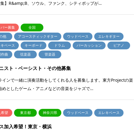
y募集】R&amp;B、ソウル、ファンク、シティポップが…
ンバー募集
全国
の他
アコースティックギター
ウッドベース
エレキギター
レキベース
キーボード
ドラム
パーカッション
ピアノ
詞作曲
弦楽器
管楽器
ニスト・ベーシスト・その他募集
ラインで一緒に演奏活動をしてくれる人を募集します。東方Projectの楽
始めとしたゲーム・アニメなどの音楽をジャズで…
入希望
東京都
神奈川県
ウッドベース
エレキベース
ス加入希望！東京・横浜