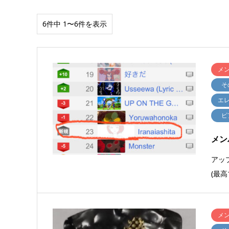
6件中 1〜6件を表示
メ
そ
エ
ピ
メン
アッ
(最高1
メ