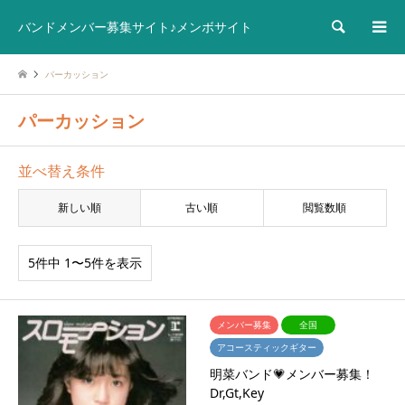
検索
バンドメンバー募集サイト♪メンボサイト
パーカッション
パーカッション
並べ替え条件
新しい順
古い順
閲覧数順
5件中 1〜5件を表示
メンバー募集
全国
アコースティックギター
明菜バンド💗メンバー募集！
Dr,Gt,Key