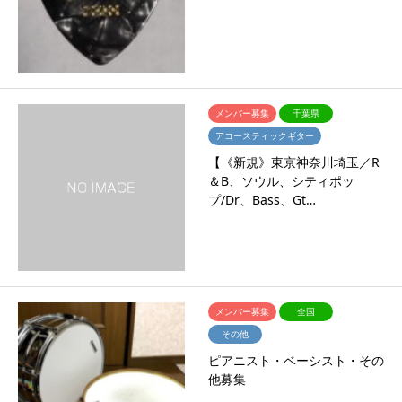
メンバー募集
千葉県
アコースティックギター
【《新規》東京神奈川埼玉／R
＆B、ソウル、シティポッ
プ/Dr、Bass、Gt…
メンバー募集
全国
その他
ピアニスト・ベーシスト・その
他募集