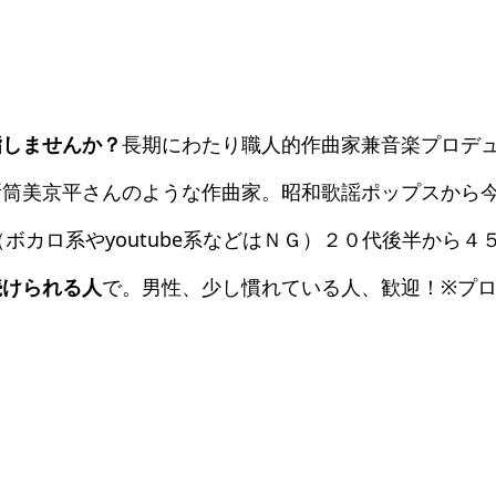
指しませんか？
長期にわたり職人的作曲家兼音楽プロデ
所筒美京平さんのような作曲家。昭和歌謡ポップスから
ボカロ系やyoutube系などはＮＧ）２０代後半から４
続けられる人
で。男性、少し慣れている人、歓迎！※プ