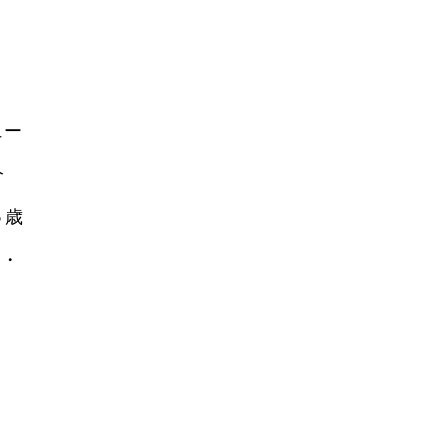
ュー
今
５歳
ロ・