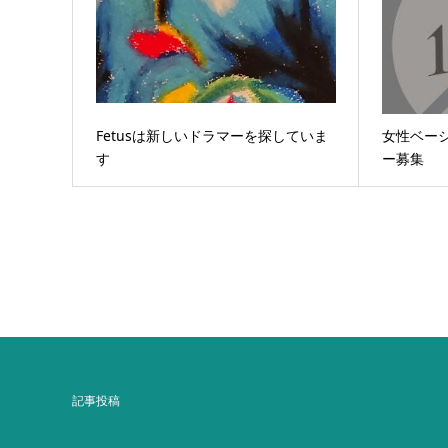
Fetusは新しいドラマーを探していま
女性ベー
す
ー募集
記事投稿