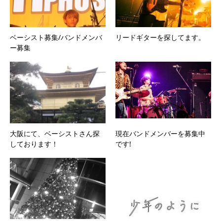
ベーシスト募集/バンドメンバ
リードギターを探してます。
ー募集
大阪にて、ベーシストさん探
現在バンドメンバーを募集中
しております！
です!