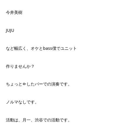
今井美樹
JUJU
など幅広く、オケとbass僕でユニット
作りませんか？
ちょっと🤏したバーでの演奏です。
ノルマなしです。
活動は、月一、渋谷での活動です。