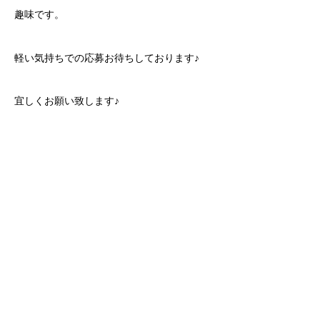
趣味です。
軽い気持ちでの応募お待ちしております♪
宜しくお願い致します♪